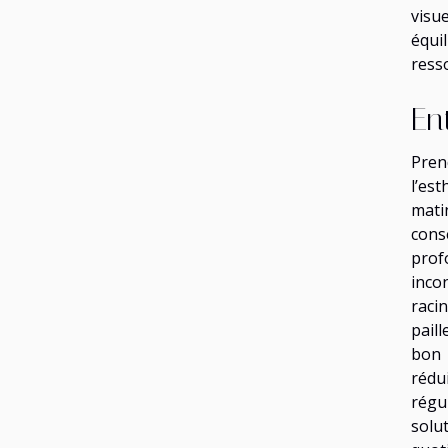
visu
équi
ress
En
Pren
l’es
mati
cons
prof
inco
raci
pail
bon 
rédu
régu
solut