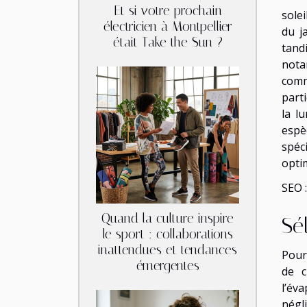
Et si votre prochain
solei
électricien à Montpellier
du j
était Take the Sun ?
tand
nota
comm
parti
la l
espè
spéc
opti
SEO :
Quand la culture inspire
Sé
le sport : collaborations
inattendues et tendances
Pour 
émergentes
de c
l’év
négli