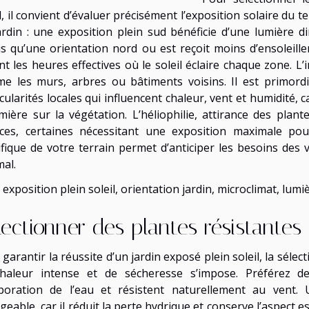
l, il convient d’évaluer précisément l’exposition solaire du
ardin : une exposition plein sud bénéficie d’une lumière d
is qu’une orientation nord ou est reçoit moins d’ensoleill
nt les heures effectives où le soleil éclaire chaque zone. L’
e les murs, arbres ou bâtiments voisins. Il est primordial
cularités locales qui influencent chaleur, vent et humidité, c
umière sur la végétation. L’héliophilie, attirance des plan
ces, certaines nécessitant une exposition maximale po
ifique de votre terrain permet d’anticiper les besoins des
mal.
 exposition plein soleil, orientation jardin, microclimat, lum
lectionner des plantes résistantes
garantir la réussite d’un jardin exposé plein soleil, la séle
haleur intense et de sécheresse s’impose. Préférez de
aporation de l’eau et résistent naturellement au vent.
geable, car il réduit la perte hydrique et conserve l’aspect 