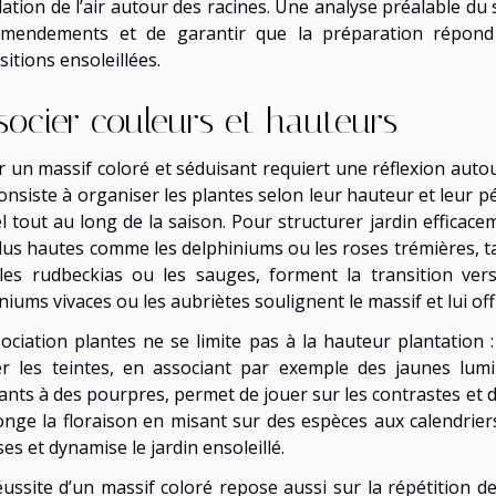
ulation de l’air autour des racines. Une analyse préalable du
mendements et de garantir que la préparation répond
itions ensoleillées.
socier couleurs et hauteurs
r un massif coloré et séduisant requiert une réflexion auto
onsiste à organiser les plantes selon leur hauteur et leur pé
l tout au long de la saison. Pour structurer jardin efficaceme
plus hautes comme les delphiniums ou les roses trémières, tan
les rudbeckias ou les sauges, forment la transition vers
niums vivaces ou les aubriètes soulignent le massif et lui o
sociation plantes ne se limite pas à la hauteur plantation :
er les teintes, en associant par exemple des jaunes lu
ants à des pourpres, permet de jouer sur les contrastes et de
onge la floraison en misant sur des espèces aux calendrier
es et dynamise le jardin ensoleillé.
éussite d’un massif coloré repose aussi sur la répétition d