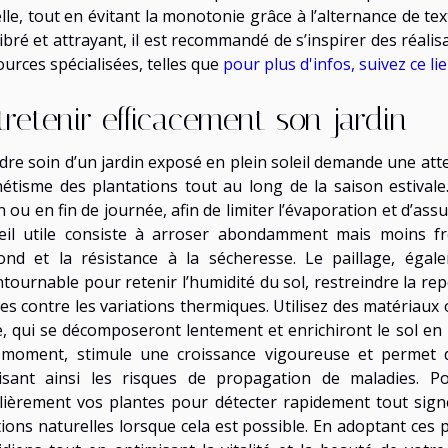
elle, tout en évitant la monotonie grâce à l’alternance de te
libré et attrayant, il est recommandé de s’inspirer des réali
ources spécialisées, telles que
pour plus d'infos, suivez ce li
tretenir efficacement son jardin
dre soin d’un jardin exposé en plein soleil demande une atte
thétisme des plantations tout au long de la saison estivale
n ou en fin de journée, afin de limiter l’évaporation et d’as
eil utile consiste à arroser abondamment mais moins fr
ond et la résistance à la sécheresse. Le paillage, éga
ntournable pour retenir l’humidité du sol, restreindre la r
nes contre les variations thermiques. Utilisez des matériau
le, qui se décomposeront lentement et enrichiront le sol en n
moment, stimule une croissance vigoureuse et permet d’
isant ainsi les risques de propagation de maladies. Po
lièrement vos plantes pour détecter rapidement tout signe 
ions naturelles lorsque cela est possible. En adoptant ces pr