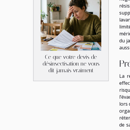
rési
supp
lavan
limit
mérid
du ja
auss
Ce que votre devis de
Pr
désinsectisation ne vous
dit jamais vraiment
La r
effec
risq
l’év
lors
orga
réte
de s