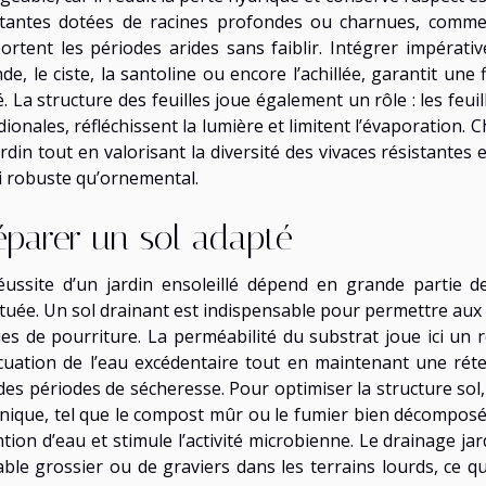
stantes dotées de racines profondes ou charnues, comme
ortent les périodes arides sans faiblir. Intégrer impérati
de, le ciste, la santoline ou encore l’achillée, garantit un
é. La structure des feuilles joue également un rôle : les feu
ionales, réfléchissent la lumière et limitent l’évaporation. C
rdin tout en valorisant la diversité des vivaces résistantes
i robuste qu’ornemental.
éparer un sol adapté
éussite d’un jardin ensoleillé dépend en grande partie d
tuée. Un sol drainant est indispensable pour permettre aux r
ues de pourriture. La perméabilité du substrat joue ici un 
acuation de l’eau excédentaire tout en maintenant une réte
 des périodes de sécheresse. Pour optimiser la structure sol
nique, tel que le compost mûr ou le fumier bien décomposé, 
ntion d’eau et stimule l’activité microbienne. Le drainage ja
able grossier ou de graviers dans les terrains lourds, ce qui