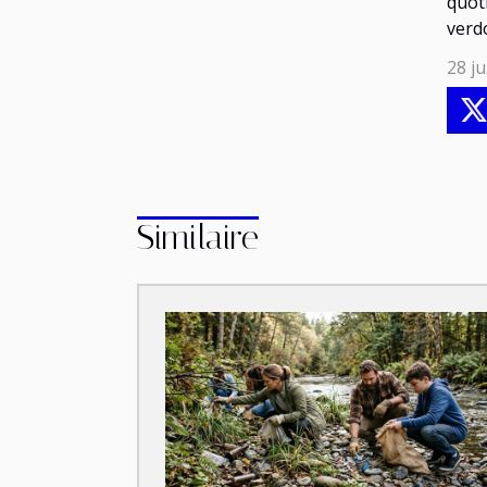
quot
verdo
28 ju
Similaire