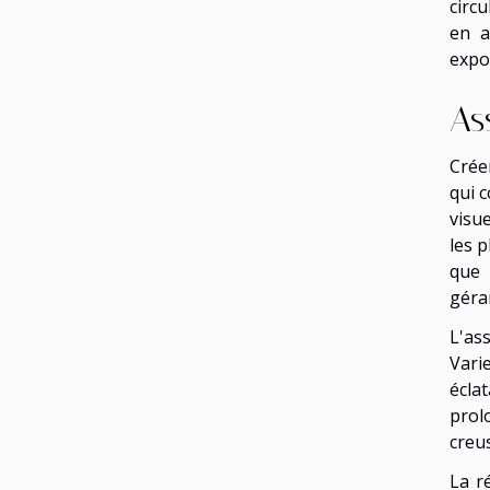
circ
en a
expos
As
Crée
qui c
visue
les 
que 
géra
L'as
Vari
éclat
prol
creus
La r