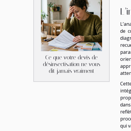
L’
L’an
de c
diag
recue
para
Ce que votre devis de
orie
désinsectisation ne vous
appr
dit jamais vraiment
atte
Cett
inté
prop
dans
refl
proc
qui v