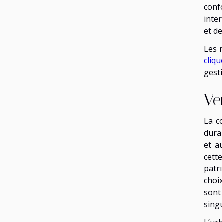
conf
inte
et de
Les 
cliq
gesti
Ve
La c
dura
et a
cett
patr
choi
sont
sing
L’ur