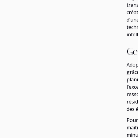
tran
créa
d’un
tech
inte
Ge
Adop
grâc
plan
l’ex
ress
rési
des é
Pour
maît
minu