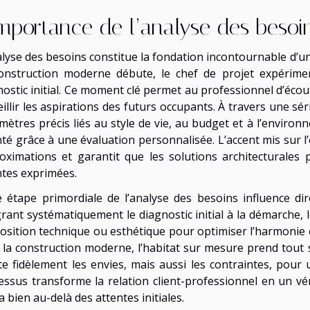
importance de l’analyse des besoi
alyse des besoins constitue la fondation incontournable d’u
onstruction moderne débute, le chef de projet expéri
nostic initial. Ce moment clé permet au professionnel d’écout
illir les aspirations des futurs occupants. À travers une sé
mètres précis liés au style de vie, au budget et à l’environn
nté grâce à une évaluation personnalisée. L’accent mis sur l
oximations et garantit que les solutions architecturale
ntes exprimées.
e étape primordiale de l’analyse des besoins influence dire
grant systématiquement le diagnostic initial à la démarche,
osition technique ou esthétique pour optimiser l’harmonie en
 la construction moderne, l’habitat sur mesure prend tout s
ète fidèlement les envies, mais aussi les contraintes, pour
essus transforme la relation client-professionnel en un vér
a bien au-delà des attentes initiales.