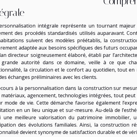
Compren
tégrale
ersonnalisation intégrale représente un tournant majeur 
ement des procédés standardisés utilisés auparavant. Con
habitations suivent des modèles préétablis, la construct
èrement adaptée aux besoins spécifiques des futurs occup
lan directeur soigneusement élaboré, établi par l’architecte
 grande autorité dans ce domaine, veille à ce que ch
ionnalité, la circulation et le confort au quotidien, tout e
des échanges préliminaires avec les clients.
ecours à la personnalisation dans la construction sur mesure
 : matériaux, agencement, technologies intégrées, tout peut
ur mode de vie. Cette démarche favorise également l’expre
bitation en un lieu unique et sur-mesure. Au-delà de l’esthé
i une meilleure valorisation du patrimoine immobilier, 
cipation des évolutions familiales. Ainsi, la construction 
nnalisé devient synonyme de satisfaction durable et de vérit