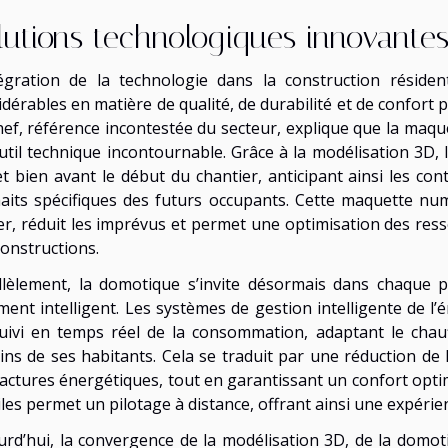
lutions technologiques innovante
tégration de la technologie dans la construction réside
idérables en matière de qualité, de durabilité et de confort 
hef, référence incontestée du secteur, explique que la ma
util technique incontournable. Grâce à la modélisation 3D, 
et bien avant le début du chantier, anticipant ainsi les con
aits spécifiques des futurs occupants. Cette maquette numé
er, réduit les imprévus et permet une optimisation des ress
constructions.
llèlement, la domotique s’invite désormais dans chaque pi
ment intelligent. Les systèmes de gestion intelligente de l’
uivi en temps réel de la consommation, adaptant le chauffa
ins de ses habitants. Cela se traduit par une réduction de
actures énergétiques, tout en garantissant un confort optima
les permet un pilotage à distance, offrant ainsi une expérie
urd’hui, la convergence de la modélisation 3D, de la domoti