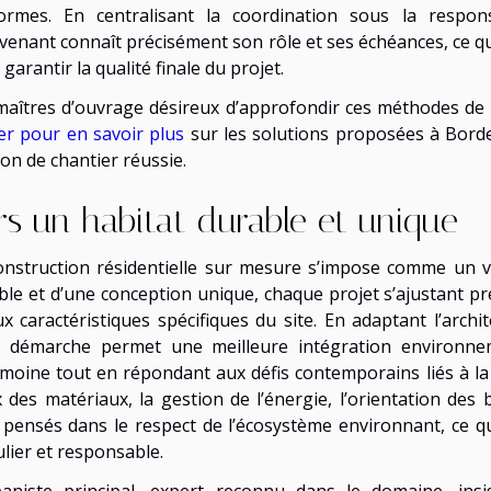
ormes. En centralisant la coordination sous la respons
rvenant connaît précisément son rôle et ses échéances, ce q
 garantir la qualité finale du projet.
maîtres d’ouvrage désireux d’approfondir ces méthodes de p
uer pour en savoir plus
sur les solutions proposées à Bord
on de chantier réussie.
rs un habitat durable et unique
onstruction résidentielle sur mesure s’impose comme un vér
ble et d’une conception unique, chaque projet s’ajustant p
ux caractéristiques spécifiques du site. En adaptant l’archit
e démarche permet une meilleure intégration environne
imoine tout en répondant aux défis contemporains liés à la
x des matériaux, la gestion de l’énergie, l’orientation des
 pensés dans le respect de l’écosystème environnant, ce qu
ulier et responsable.
baniste principal, expert reconnu dans le domaine, insi