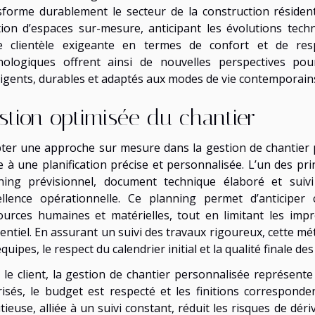
sforme durablement le secteur de la construction résidenti
tion d’espaces sur-mesure, anticipant les évolutions tec
e clientèle exigeante en termes de confort et de res
nologiques offrent ainsi de nouvelles perspectives po
lligents, durables et adaptés aux modes de vie contemporain
stion optimisée du chantier
ter une approche sur mesure dans la gestion de chantier p
e à une planification précise et personnalisée. L’un des pri
ning prévisionnel, document technique élaboré et suivi
cellence opérationnelle. Ce planning permet d’anticiper 
ources humaines et matérielles, tout en limitant les imp
dentiel. En assurant un suivi des travaux rigoureux, cette 
quipes, le respect du calendrier initial et la qualité finale des
 le client, la gestion de chantier personnalisée représente 
risés, le budget est respecté et les finitions corresponden
tieuse, alliée à un suivi constant, réduit les risques de dér