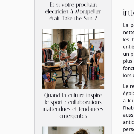
Et si votre prochain
in
électricien à Montpellier
était Take the Sun ?
La p
nett
les 
enti
un p
plus
fonct
lors 
Le r
égal
Quand la culture inspire
à le
le sport : collaborations
l’ha
inattendues et tendances
auss
émergentes
anti
perso