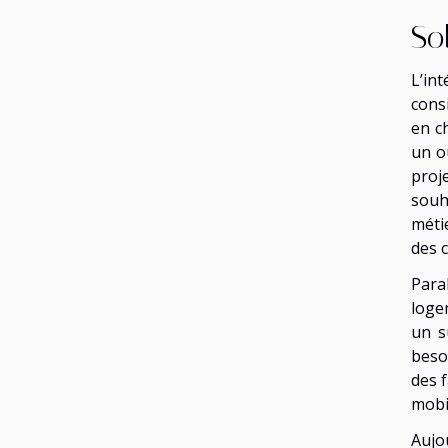
So
L’in
cons
en c
un o
proj
souh
méti
des 
Para
loge
un s
beso
des f
mobi
Aujo