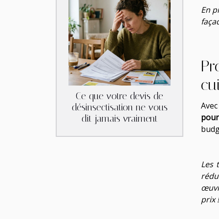
En pr
faça
Pr
cui
Ce que votre devis de
Avec
désinsectisation ne vous
pour
dit jamais vraiment
budg
Les 
rédui
œuvr
prix !