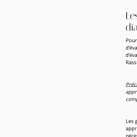
Le
di
Pour
d’év
d’év
Rass
Préc
appr
compt
Les 
appr
néces