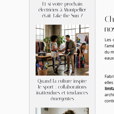
Et si votre prochain
électricien à Montpellier
était Take the Sun ?
Ch
no
Les 
l’am
du m
eaux
Fabr
Quand la culture inspire
elle
le sport : collaborations
limi
inattendues et tendances
arch
émergentes
cont