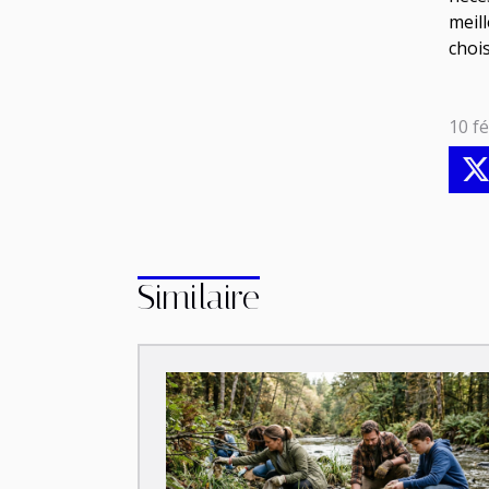
meil
chois
10 fé
Similaire