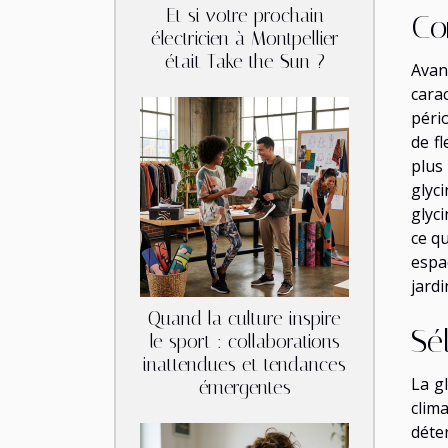
Et si votre prochain
Co
électricien à Montpellier
était Take the Sun ?
Avan
carac
péri
de f
plus
glyc
glyci
ce qu
espa
jardi
Quand la culture inspire
Sé
le sport : collaborations
inattendues et tendances
La g
émergentes
clim
déter