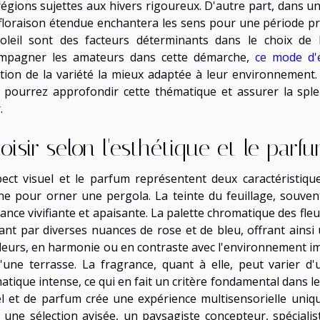
régions sujettes aux hivers rigoureux. D'autre part, dans un
floraison étendue enchantera les sens pour une période pro
oleil sont des facteurs déterminants dans le choix de 
mpagner les amateurs dans cette démarche,
ce mode d'
ction de la variété la mieux adaptée à leur environnement.
 pourrez approfondir cette thématique et assurer la spl
.
oisir selon l'esthétique et le parf
pect visuel et le parfum représentent deux caractéristiqu
ine pour orner une pergola. La teinte du feuillage, souven
ance vivifiante et apaisante. La palette chromatique des fleu
ant par diverses nuances de rose et de bleu, offrant ainsi 
fleurs, en harmonie ou en contraste avec l'environnement im
'une terrasse. La fragrance, quant à elle, peut varier d
atique intense, ce qui en fait un critère fondamental dans le
el et de parfum crée une expérience multisensorielle uniqu
 une sélection avisée, un paysagiste concepteur, spécialis