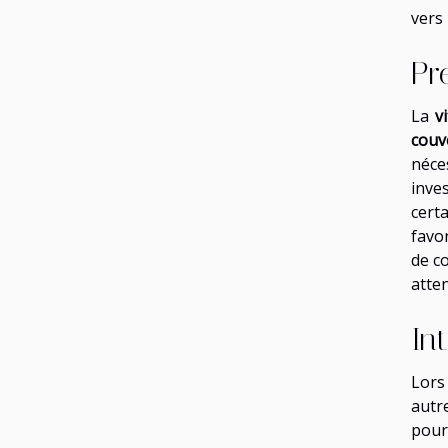
vers 
Pr
La
v
couv
néce
inves
cert
favo
de co
atten
In
Lors
autr
pour