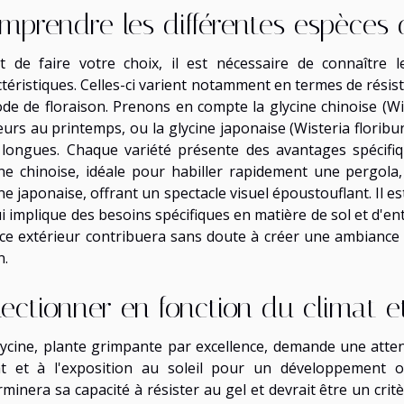
mprendre les différentes espèces 
t de faire votre choix, il est nécessaire de connaître l
téristiques. Celles-ci varient notamment en termes de résist
ode de floraison. Prenons en compte la glycine chinoise (Wi
leurs au printemps, ou la glycine japonaise (Wisteria floribu
 longues. Chaque variété présente des avantages spécifi
ine chinoise, idéale pour habiller rapidement une pergol
ne japonaise, offrant un spectacle visuel époustouflant. Il e
i implique des besoins spécifiques en matière de sol et d'ent
ce extérieur contribuera sans doute à créer une ambiance
n.
lectionner en fonction du climat et
lycine, plante grimpante par excellence, demande une atten
at et à l'exposition au soleil pour un développement opt
minera sa capacité à résister au gel et devrait être un crit