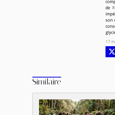
compl
de l
impé
son 
cons
glyc
17 m
Similaire