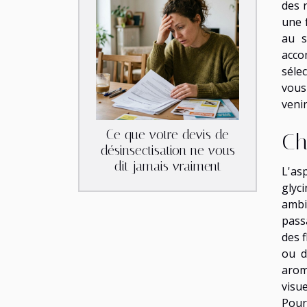
des 
une 
au s
acco
séle
vous
venir
Ce que votre devis de
Ch
désinsectisation ne vous
dit jamais vraiment
L'as
glyc
ambi
pass
des 
ou d
arom
visu
Pour