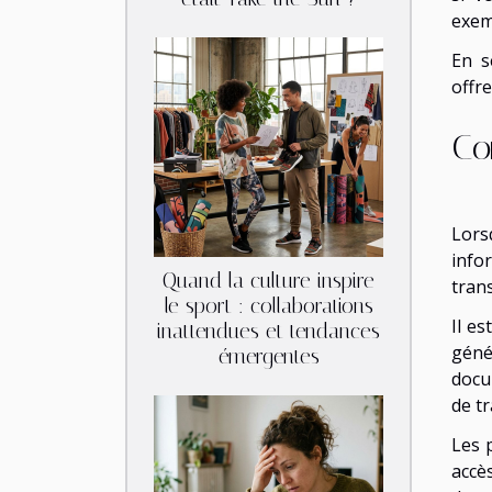
exem
En s
offr
Co
Lors
info
Quand la culture inspire
tran
le sport : collaborations
Il es
inattendues et tendances
géné
émergentes
docu
de tr
Les 
accè