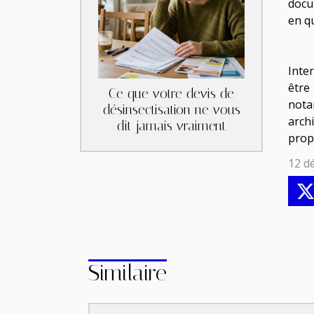
docu
en q
Inte
être
Ce que votre devis de
nota
désinsectisation ne vous
arch
dit jamais vraiment
prop
12 d
Similaire