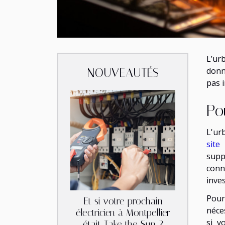
L’ur
donn
NOUVEAUTÉS
pas 
Po
L'ur
site
p
supp
conn
inve
Pour
Et si votre prochain
néces
électricien à Montpellier
si v
était Take the Sun ?