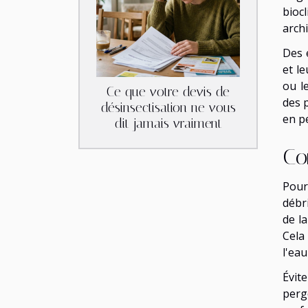
bioc
arch
Des 
et le
ou l
Ce que votre devis de
des 
désinsectisation ne vous
en p
dit jamais vraiment
Co
Pour
débri
de l
Cela
l'ea
Évit
perg