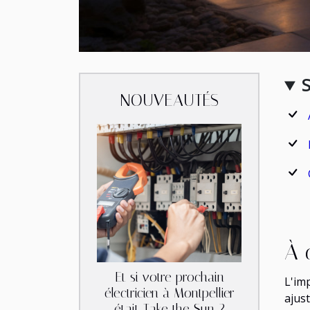
NOUVEAUTÉS
À 
Et si votre prochain
L'im
électricien à Montpellier
ajust
était Take the Sun ?