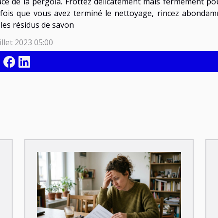
ace de la pergola. Frottez délicatement mais fermement pour
fois que vous avez terminé le nettoyage, rincez abondamm
 les résidus de savon
illet 2023 05:00