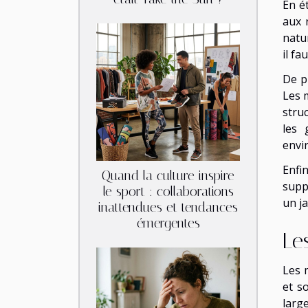
En é
aux 
natur
il fa
De p
Les 
stru
les 
envi
Enfi
Quand la culture inspire
supp
le sport : collaborations
un j
inattendues et tendances
émergentes
Le
Les 
et s
larg