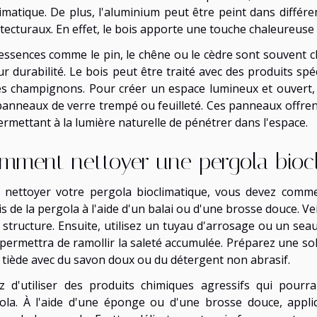
limatique. De plus, l'aluminium peut être peint dans différe
itecturaux. En effet, le bois apporte une touche chaleureuse
essences comme le pin, le chêne ou le cèdre sont souvent c
ur durabilité. Le bois peut être traité avec des produits sp
es champignons. Pour créer un espace lumineux et ouvert, 
panneaux de verre trempé ou feuilleté. Ces panneaux offren
ermettant à la lumière naturelle de pénétrer dans l'espace.
mment nettoyer une pergola bioc
 nettoyer votre pergola bioclimatique, vous devez comme
s de la pergola à l'aide d'un balai ou d'une brosse douce. Vei
a structure. Ensuite, utilisez un tuyau d'arrosage ou un se
 permettra de ramollir la saleté accumulée. Préparez une s
u tiède avec du savon doux ou du détergent non abrasif.
ez d'utiliser des produits chimiques agressifs qui pou
ola. À l'aide d'une éponge ou d'une brosse douce, appli