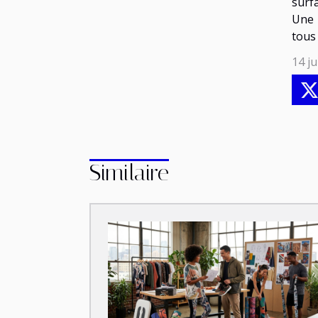
surf
Une 
tous
14 ju
Similaire