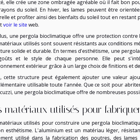
té, elle crée une zone ombragée agréable où il fait bon po
rayons du soleil. En hiver, les lames peuvent être orienté
elle et profiter ainsi des bienfaits du soleil tout en restan
ut
voir le site
web.
lus, une pergola bioclimatique offre une protection contre le
matériaux utilisés sont souvent résistants aux conditions m
cture solide et durable. En termes d'esthétisme, une pergol
goûts et le style de chaque personne. Elle peut s'in
ronnement extérieur grâce à un large choix de finitions et d
n, cette structure peut également ajouter une valeur ajo
lémentaire utilisable toute l'année. Que ce soit pour abri
acuzzi, une pergola bioclimatique offre de nombreuses possi
s matériaux utilisés pour fabrique
matériaux utilisés pour construire une pergola bioclimatiqu
on esthétisme. L'aluminium est un matériau léger, résistant 
ement utilisé dans la fabrication des poutres, des lames