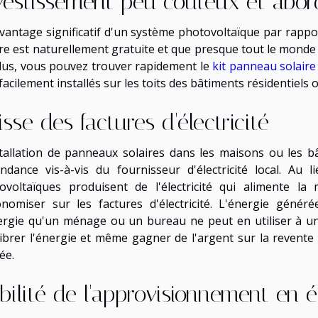
vestissement peu coûteux et abor
vantage significatif d'un système photovoltaïque par rappor
re est naturellement gratuite et que presque tout le monde p
lus, vous pouvez trouver rapidement le
kit panneau solaire
facilement installés sur les toits des bâtiments résidentiel
isse des factures d'électricité
stallation de panneaux solaires dans les maisons ou les 
ndance vis-à-vis du fournisseur d'électricité local. Au li
ovoltaïques produisent de l'électricité qui alimente la
onomiser sur les factures d'électricité. L'énergie génér
ergie qu'un ménage ou un bureau ne peut en utiliser à u
librer l'énergie et même gagner de l'argent sur la revent
sée.
abilité de l'approvisionnement en él