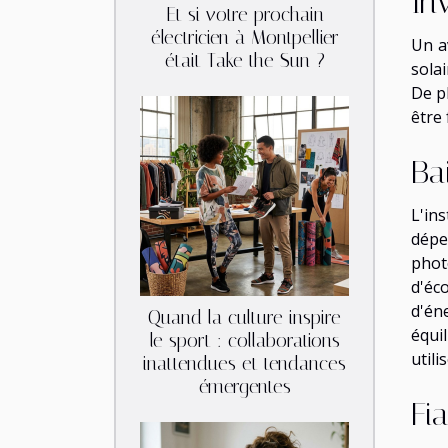
In
Et si votre prochain
électricien à Montpellier
Un a
était Take the Sun ?
solai
De p
être 
Ba
L'in
dépe
phot
d'éc
d'én
Quand la culture inspire
équi
le sport : collaborations
utili
inattendues et tendances
émergentes
Fi