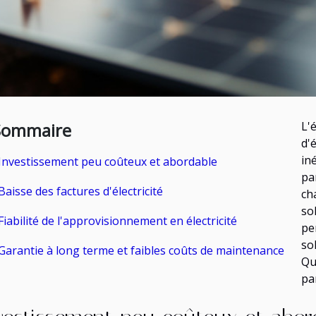
Sommaire
L'
d'
in
Investissement peu coûteux et abordable
pa
Baisse des factures d'électricité
ch
so
Fiabilité de l'approvisionnement en électricité
pe
so
Garantie à long terme et faibles coûts de maintenance
Qu
pa