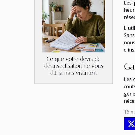
Les 
heur
rése
L'ut
Sans
nous
d'ins
Ce que votre devis de
Ga
désinsectisation ne vous
dit jamais vraiment
Les 
coût
géné
néce
16 m