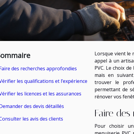
Sommaire
Lorsque vient le 
appel à un artis
PVC. Le choix de
Faire des recherches approfondies
mais en suivant
Vérifier les qualifications et l’expérience
trouver le prof
permettant de sé
Vérifier les licences et les assurances
rénover vos fenêt
Demander des devis détaillés
Faire des
Consulter les avis des clients
Pour choisir un
menuiserie PVC 