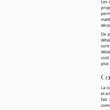
Les 
proj
perm
maté
déci
De p
détai
sont
déta
coût
plus 
Co
La co
et e
fait
comm