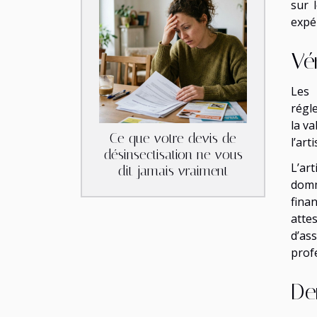
sur 
expé
Vé
Les 
régl
la va
Ce que votre devis de
l’ar
désinsectisation ne vous
L’ar
dit jamais vraiment
domm
fina
atte
d’as
prof
De