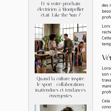
Et si votre prochain
des 
électricien à Montpellier
beso
était Take the Sun ?
prof
Lors
rech
Cett
temp
Vér
Lors
son 
Quand la culture inspire
trav
le sport : collaborations
mani
inattendues et tendances
prof
émergentes
Cela
conc