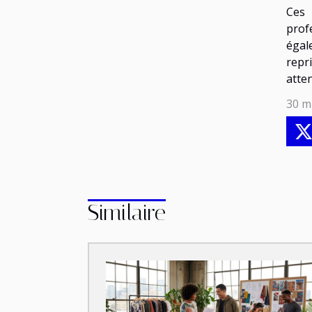
Ces 
prof
égal
repr
atten
30 m
Similaire